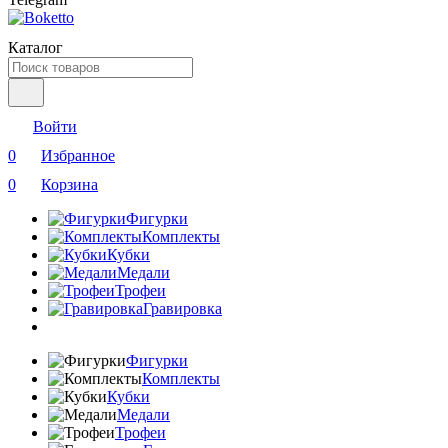
Каталог
Войти
0
Избранное
0
Корзина
Фигурки
Комплекты
Кубки
Медали
Трофеи
Гравировка
Фигурки
Комплекты
Кубки
Медали
Трофеи