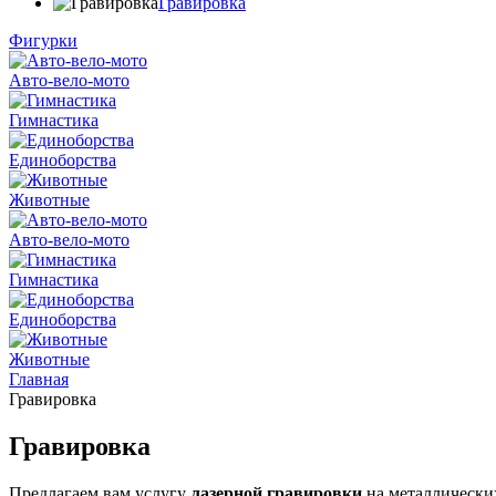
Гравировка
Фигурки
Авто-вело-мото
Гимнастика
Единоборства
Животные
Авто-вело-мото
Гимнастика
Единоборства
Животные
Главная
Гравировка
Гравировка
Предлагаем вам услугу
лазерной гравировки
на металлических