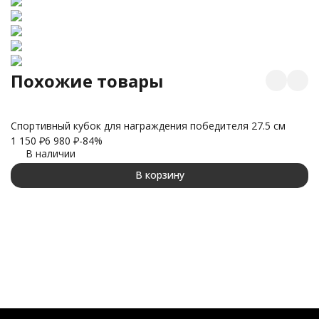
Похожие товары
Спортивный кубок для награждения победителя 27.5 см
1 150
₽
6 980
₽
-84%
К
В наличии
пр
1 
В корзину