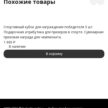
Похожие товары
Спортивный кубок для награждения победителя 5 шт.
Подарочная атрибутика для призеров в спорте. Сувенирная
К
призовая награда для чемпионата.
пр
1 660
₽
П
В наличии
на
1 
В корзину